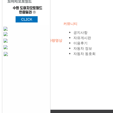
커뮤니티
공지사항
자유게시판
내차판매
내차구입
신차구입
차량영상
이용후기
자동차 정보
내차판매
자동차 동호회
내차구입
메인
내차판매
내차구입
신차구입
신차구입
차량영상
커뮤니티
차량영상