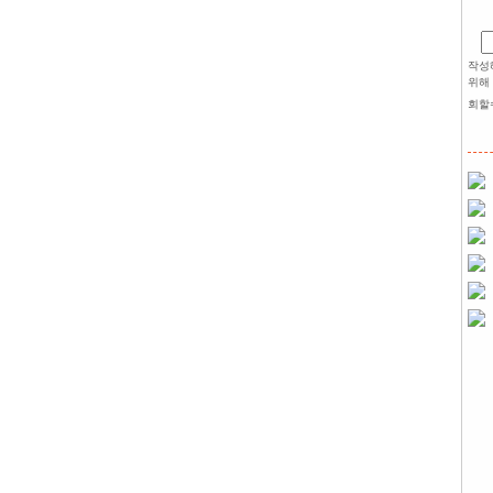
작성
위해
회할